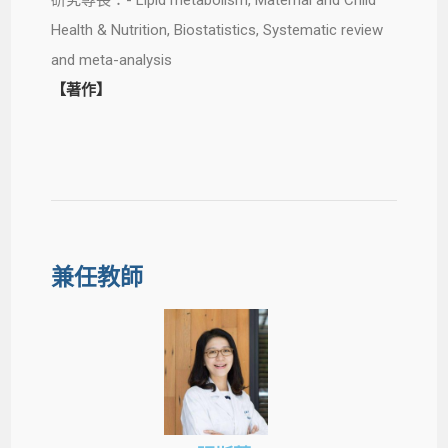
研究專長：- Lipid metabolism, Maternal and Child
Health & Nutrition, Biostatistics, Systematic review
and meta-analysis
【著作】
兼任教師