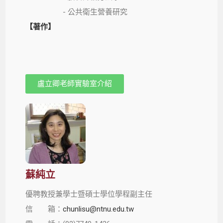
- 公共衛生營養研究
【著作】
盧立卿老師實驗室介紹
蘇純立
優聘教授
兼學士暨
碩士學位學程副主任
信 箱：
chunlisu@ntnu.edu.tw