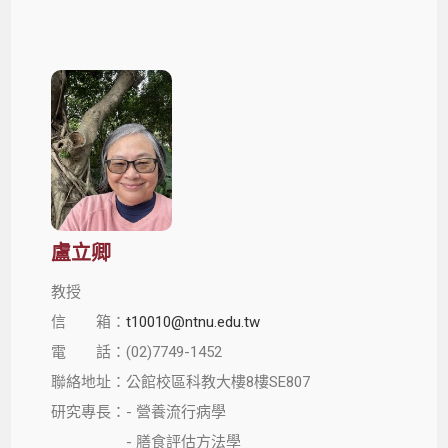
盧立卿
教授
信 箱：
t10010@ntnu.edu.tw
電 話：(02)7749-1452
聯絡地址：公館校區科教大樓8樓SE807
研究專長：- 營養流行病學
- 膳食評估方法學