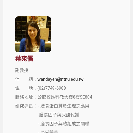
葉宛儒
副教授
信 箱：
wandayeh@ntnu.edu.tw
電 話：(02)7749-6988
聯絡地址：公館校區科教大樓8樓SE804
研究專長：- 膳食蛋白質於生理之應用
-膳食因子與尿酸代謝
- 膳食因子與體組成之關聯
- 腎臟營養