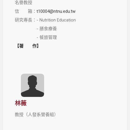
名譽教授
信 箱：
t10004@ntnu.edu.tw
研究專長：- Nutrition Education
- 膳食療養
- 餐旅管理
【著 作】
林薇
教授（人發系營養組）