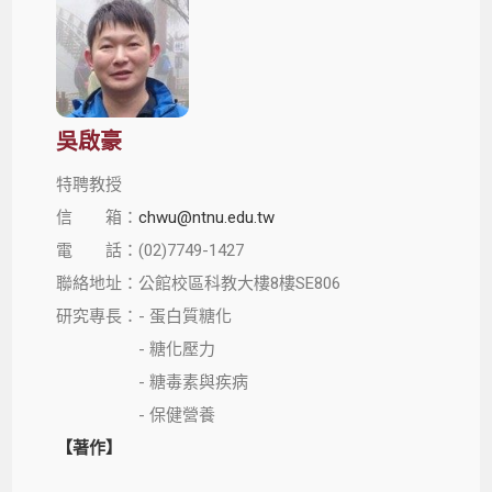
吳啟豪
特聘教授
信 箱：
chwu@ntnu.edu.tw
電 話：(02)7749-1427
聯絡地址：公館校區科教大樓8樓SE806
研究專長：- 蛋白質糖化
- 糖化壓力
- 糖毒素與疾病
- 保健營養
【著作】