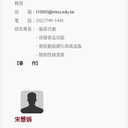
教授
信 箱：
t10005@ntnu.edu.tw
電 話：(02)7749-1443
研究專長：- 脂質代謝
- 保健食品功能
- 粥狀動脈硬化與高血脂
- 植物性雌激素
【著 作】
宋慧娟