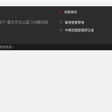
相關連結
1677 臺北市文山區汀州路四段
臺灣營養學會
中華民國營養師公會
學位學程維護。